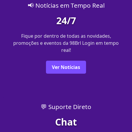
📢 Notícias em Tempo Real
24/7
Fique por dentro de todas as novidades,
promoções e eventos da 98Brl Login em tempo
real!
Ver Notícias
💬 Suporte Direto
Chat