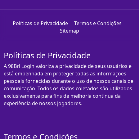
Políticas de Privacidade
Termos e Condições
Sitemap
Políticas de Privacidade
A 98Brl Login valoriza a privacidade de seus usuários e
está empenhada em proteger todas as informações
pessoais fornecidas durante o uso de nossos canais de
comunicação. Todos os dados coletados são utilizados
exclusivamente para fins de melhoria contínua da
experiência de nossos jogadores.
Termos e Condições