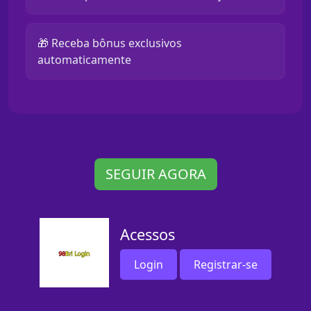
🎁 Receba bônus exclusivos
automaticamente
SEGUIR AGORA
Acessos
Login
Registrar-se