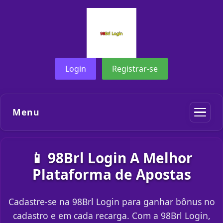
Login
Registrar-se
Menu
📱 98Brl Login A Melhor
Plataforma de Apostas
Cadastre-se na 98Brl Login para ganhar bônus no
cadastro e em cada recarga. Com a 98Brl Login,