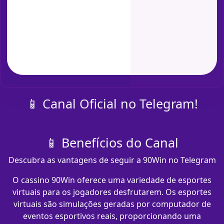
📱 Canal Oficial no Telegram!
📱 Benefícios do Canal
Descubra as vantagens de seguir a 90Win no Telegram
O cassino 90Win oferece uma variedade de esportes
virtuais para os jogadores desfrutarem. Os esportes
virtuais são simulações geradas por computador de
eventos esportivos reais, proporcionando uma