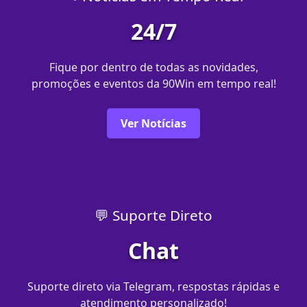
24/7
Fique por dentro de todas as novidades,
promoções e eventos da 90Win em tempo real!
Ver Notícias
💬 Suporte Direto
Chat
Suporte direto via Telegram, respostas rápidas e
atendimento personalizado!