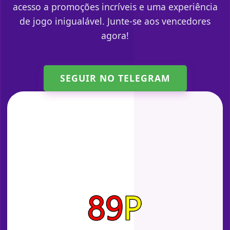
acesso a promoções incríveis e uma experiência
de jogo inigualável. Junte-se aos vencedores
agora!
SEGUIR NO TELEGRAM