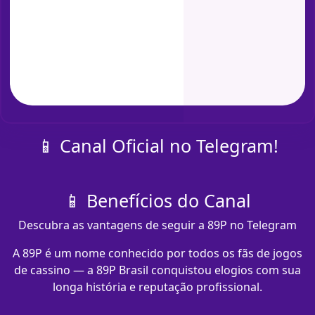
📱 Canal Oficial no Telegram!
📱 Benefícios do Canal
Descubra as vantagens de seguir a 89P no Telegram
A 89P é um nome conhecido por todos os fãs de jogos
de cassino — a 89P Brasil conquistou elogios com sua
longa história e reputação profissional.