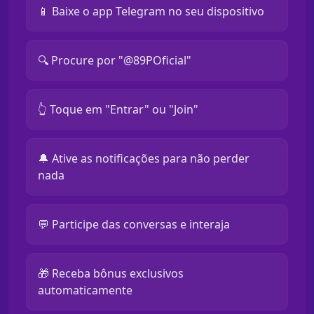
📱 Baixe o app Telegram no seu dispositivo
🔍 Procure por "@89POficial"
👆 Toque em "Entrar" ou "Join"
🔔 Ative as notificações para não perder
nada
💬 Participe das conversas e interaja
🎁 Receba bônus exclusivos
automaticamente