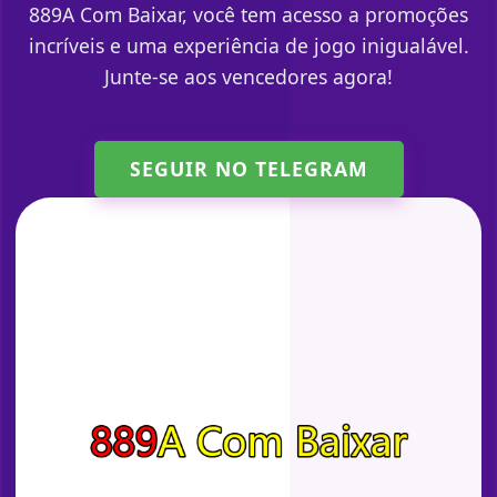
889A Com Baixar, você tem acesso a promoções
incríveis e uma experiência de jogo inigualável.
Junte-se aos vencedores agora!
SEGUIR NO TELEGRAM