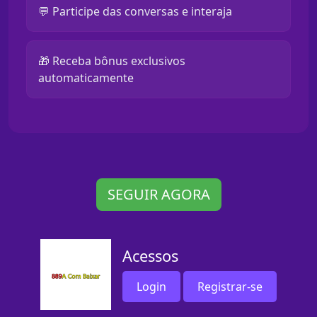
💬 Participe das conversas e interaja
🎁 Receba bônus exclusivos
automaticamente
SEGUIR AGORA
Acessos
Login
Registrar-se