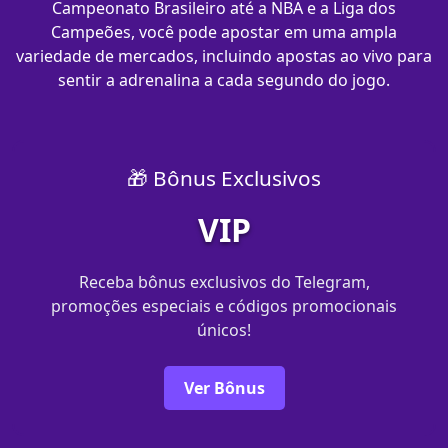
Campeonato Brasileiro até a NBA e a Liga dos
Campeões, você pode apostar em uma ampla
variedade de mercados, incluindo apostas ao vivo para
sentir a adrenalina a cada segundo do jogo.
🎁 Bônus Exclusivos
VIP
Receba bônus exclusivos do Telegram,
promoções especiais e códigos promocionais
únicos!
Ver Bônus