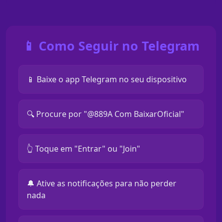
📱 Como Seguir no Telegram
📱 Baixe o app Telegram no seu dispositivo
🔍 Procure por "@889A Com BaixarOficial"
👆 Toque em "Entrar" ou "Join"
🔔 Ative as notificações para não perder
nada