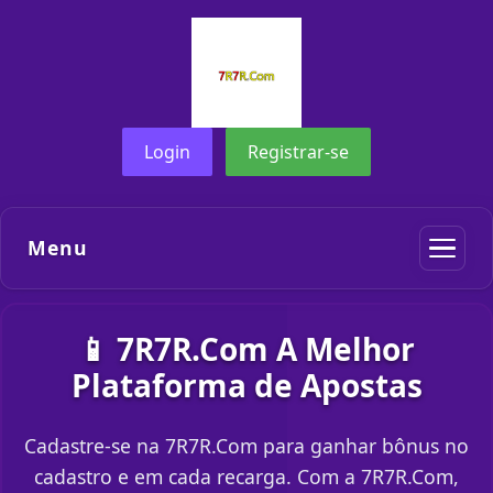
Login
Registrar-se
Menu
📱 7R7R.Com A Melhor
Plataforma de Apostas
Cadastre-se na 7R7R.Com para ganhar bônus no
cadastro e em cada recarga. Com a 7R7R.Com,