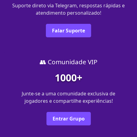
Suporte direto via Telegram, respostas rápidas e
atendimento personalizado!
Falar Suporte
👥 Comunidade VIP
1000+
Junte-se a uma comunidade exclusiva de
jogadores e compartilhe experiências!
Entrar Grupo