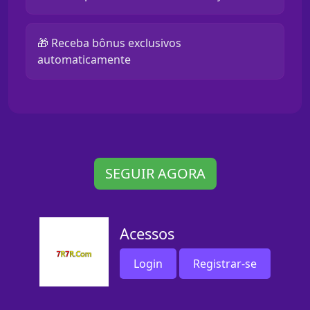
🎁 Receba bônus exclusivos
automaticamente
SEGUIR AGORA
Acessos
Login
Registrar-se