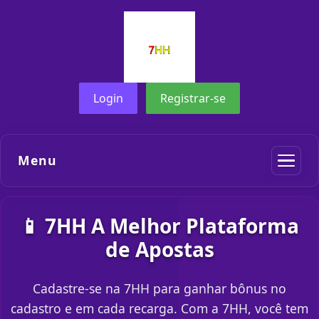
Login
Registrar-se
Menu
📱 7HH A Melhor Plataforma
de Apostas
Cadastre-se na 7HH para ganhar bônus no
cadastro e em cada recarga. Com a 7HH, você tem