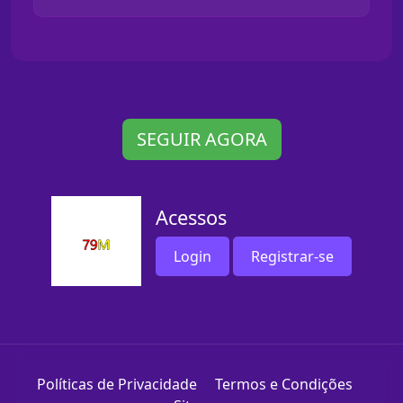
SEGUIR AGORA
Acessos
Login
Registrar-se
Políticas de Privacidade
Termos e Condições