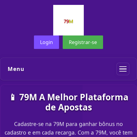
Login
Registrar-se
Menu
📱 79M A Melhor Plataforma
de Apostas
Cadastre-se na 79M para ganhar bônus no
cadastro e em cada recarga. Com a 79M, você tem