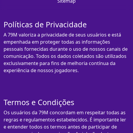
Sitemap
Políticas de Privacidade
A 79M valoriza a privacidade de seus usuários e está
empenhada em proteger todas as informações
pessoais fornecidas durante o uso de nossos canais de
comunicação. Todos os dados coletados são utilizados
exclusivamente para fins de melhoria contínua da
experiência de nossos jogadores.
Termos e Condições
Os usuários da 79M concordam em respeitar todas as
regras e regulamentos estabelecidos. É importante ler
e entender todos os termos antes de participar de