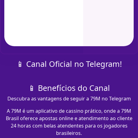
📱 Canal Oficial no Telegram!
📱 Benefícios do Canal
Descubra as vantagens de seguir a 79M no Telegram
A 79M é um aplicativo de cassino prático, onde a 79M
Brasil oferece apostas online e atendimento ao cliente
24 horas com belas atendentes para os jogadores
brasileiros.