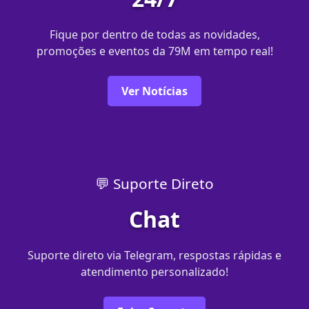
Fique por dentro de todas as novidades,
promoções e eventos da 79M em tempo real!
Ver Notícias
💬 Suporte Direto
Chat
Suporte direto via Telegram, respostas rápidas e
atendimento personalizado!