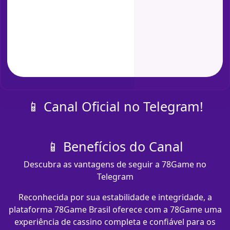
📱 Canal Oficial no Telegram!
📱 Benefícios do Canal
Descubra as vantagens de seguir a 78Game no
Telegram
Reconhecida por sua estabilidade e integridade, a
plataforma 78Game Brasil oferece com a 78Game uma
experiência de cassino completa e confiável para os