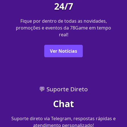
24/7
Fique por dentro de todas as novidades,
promoções e eventos da 78Game em tempo
real!
Ver Notícias
💬 Suporte Direto
Chat
Suporte direto via Telegram, respostas rápidas e
atendimento personalizado!