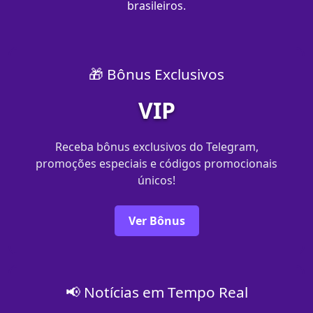
brasileiros.
🎁 Bônus Exclusivos
VIP
Receba bônus exclusivos do Telegram,
promoções especiais e códigos promocionais
únicos!
Ver Bônus
📢 Notícias em Tempo Real