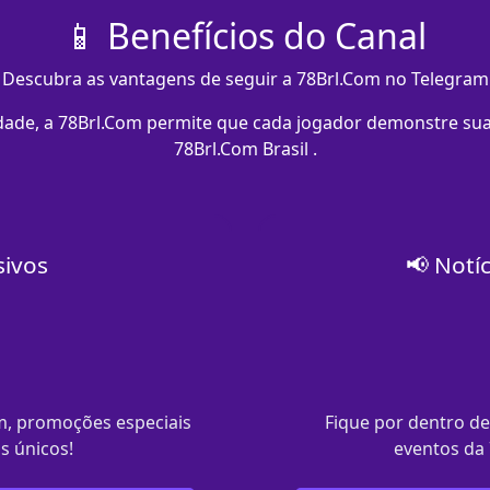
📱 Benefícios do Canal
Descubra as vantagens de seguir a 78Brl.Com no Telegram
dade, a 78Brl.Com permite que cada jogador demonstre sua
78Brl.Com Brasil .
sivos
📢 Notí
m, promoções especiais
Fique por dentro d
s únicos!
eventos da