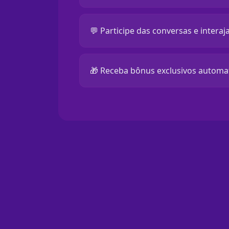
💬 Participe das conversas e interaj
🎁 Receba bônus exclusivos autom