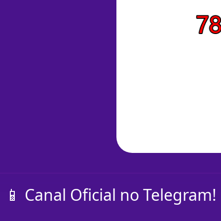
📱 Canal Oficial no Telegram!