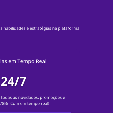
s habilidades e estratégias na plataforma
cias em Tempo Real
24/7
e todas as novidades, promoções e
 78Brl.Com em tempo real!