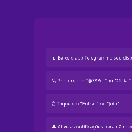
📱 Baixe o app Telegram no seu disp
🔍 Procure por "@78Brl.ComOficial"
👆 Toque em "Entrar" ou "Join"
🔔 Ative as notificações para não p