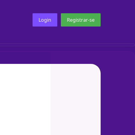
Login
Registrar-se