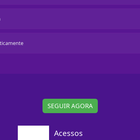
a
aticamente
SEGUIR AGORA
Acessos