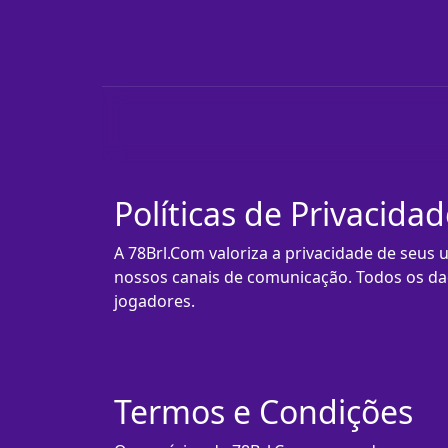
Políticas de Privacida
A 78Brl.Com valoriza a privacidade de seus
nossos canais de comunicação. Todos os dad
jogadores.
Termos e Condições