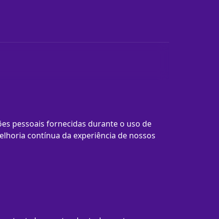
ões pessoais fornecidas durante o uso de
elhoria contínua da experiência de nossos