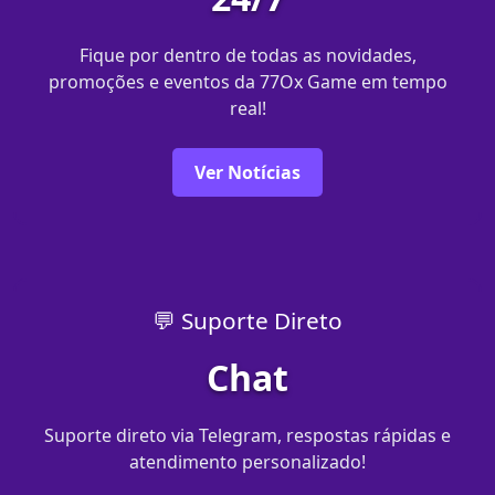
Fique por dentro de todas as novidades,
promoções e eventos da 77Ox Game em tempo
real!
Ver Notícias
💬 Suporte Direto
Chat
Suporte direto via Telegram, respostas rápidas e
atendimento personalizado!