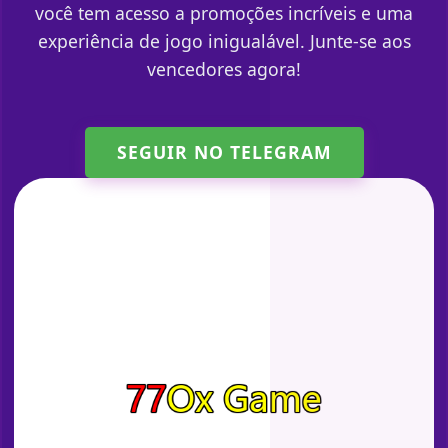
você tem acesso a promoções incríveis e uma
experiência de jogo inigualável. Junte-se aos
vencedores agora!
SEGUIR NO TELEGRAM