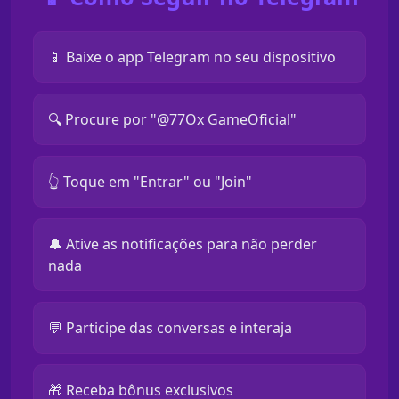
📱 Baixe o app Telegram no seu dispositivo
🔍 Procure por "@77Ox GameOficial"
👆 Toque em "Entrar" ou "Join"
🔔 Ative as notificações para não perder
nada
💬 Participe das conversas e interaja
🎁 Receba bônus exclusivos