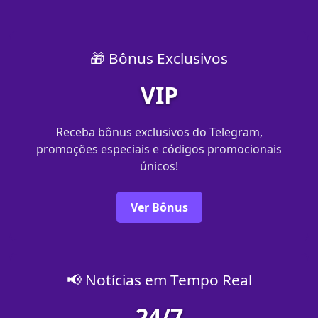
🎁 Bônus Exclusivos
VIP
Receba bônus exclusivos do Telegram,
promoções especiais e códigos promocionais
únicos!
Ver Bônus
📢 Notícias em Tempo Real
24/7