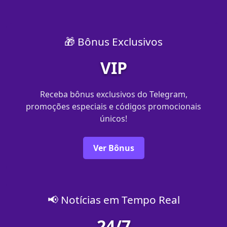
🎁 Bônus Exclusivos
VIP
Receba bônus exclusivos do Telegram,
promoções especiais e códigos promocionais
únicos!
Ver Bônus
📢 Notícias em Tempo Real
24/7