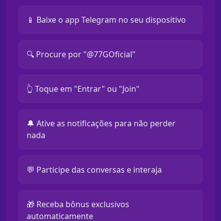
📱 Baixe o app Telegram no seu dispositivo
🔍 Procure por "@77GOficial"
👆 Toque em "Entrar" ou "Join"
🔔 Ative as notificações para não perder
nada
💬 Participe das conversas e interaja
🎁 Receba bônus exclusivos
automaticamente