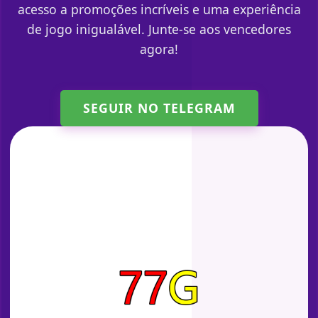
acesso a promoções incríveis e uma experiência
de jogo inigualável. Junte-se aos vencedores
agora!
SEGUIR NO TELEGRAM