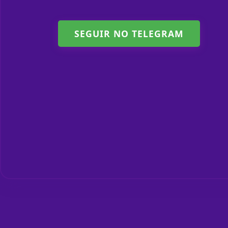
SEGUIR NO TELEGRAM