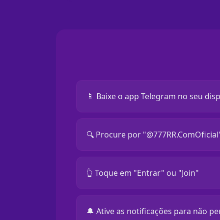
📱 Baixe o app Telegram no seu disp
🔍 Procure por "@777RR.ComOficial
👆 Toque em "Entrar" ou "Join"
🔔 Ative as notificações para não p