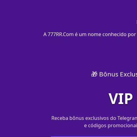
A 777RR.Com é um nome conhecido por to
🎁 Bônus Exclu
VIP
Receba bônus exclusivos do Telegra
e códigos promocionai