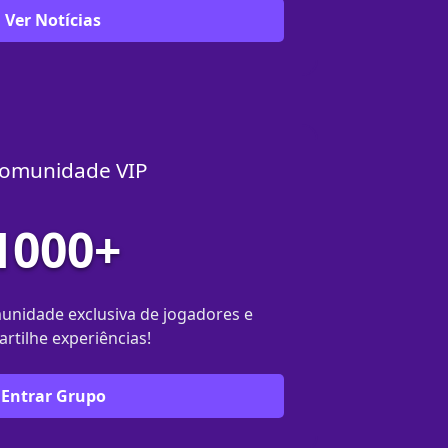
Ver Notícias
Comunidade VIP
1000+
unidade exclusiva de jogadores e
rtilhe experiências!
Entrar Grupo