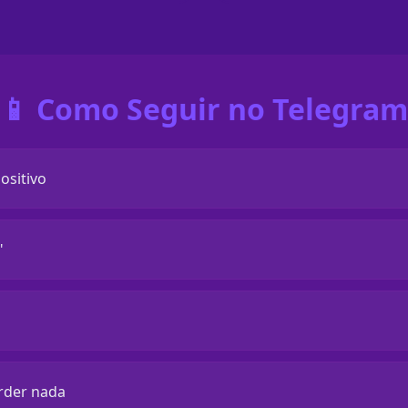
📱 Como Seguir no Telegram
ositivo
"
erder nada