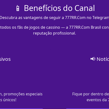
📱 Benefícios do Canal
Descubra as vantagens de seguir a 777RR.Com no Telegra
dos os fãs de jogos de cassino — a 777RR.Com Brasil conq
reputação profissional.
sivos
📢 Notí
m, promoções especiais
Fique por dentro d
s únicos!
eventos da 