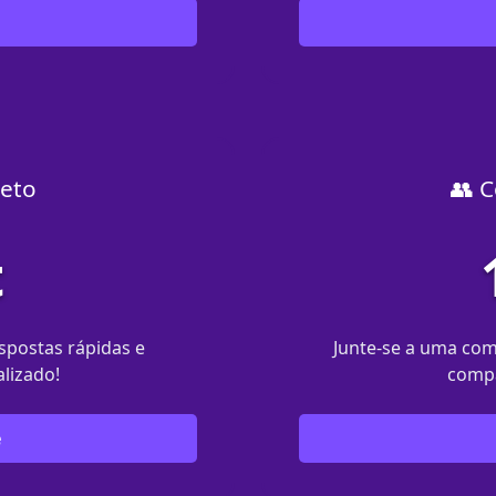
reto
👥 
t
espostas rápidas e
Junte-se a uma com
lizado!
compa
e