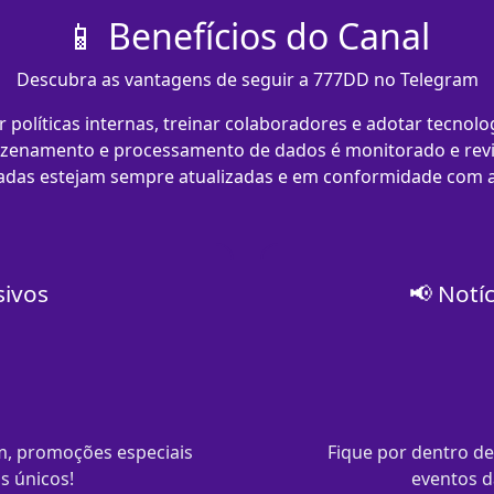
📱 Benefícios do Canal
Descubra as vantagens de seguir a 777DD no Telegram
 políticas internas, treinar colaboradores e adotar tecnolo
mazenamento e processamento de dados é monitorado e revi
tadas estejam sempre atualizadas e em conformidade com a
sivos
📢 Notí
m, promoções especiais
Fique por dentro d
s únicos!
eventos d