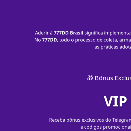
Aderir à
777DD Brasil
significa implementar
No
777DD
, todo o processo de coleta, ar
as práticas ado
🎁 Bônus Exclu
VIP
Receba bônus exclusivos do Telegra
e códigos promocionai