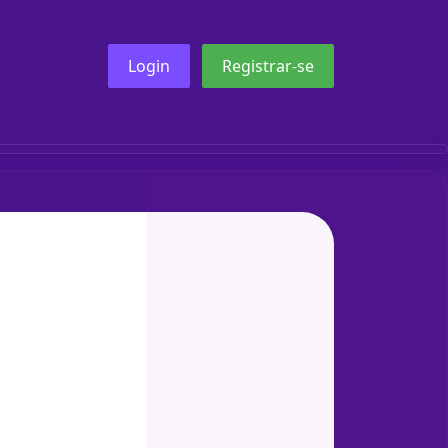
Login
Registrar-se