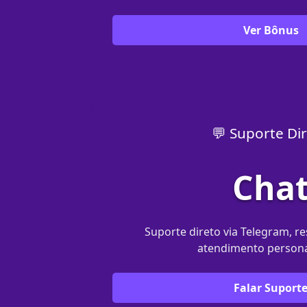
Ver Bônus
💬 Suporte Di
Cha
Suporte direto via Telegram, r
atendimento persona
Falar Suport