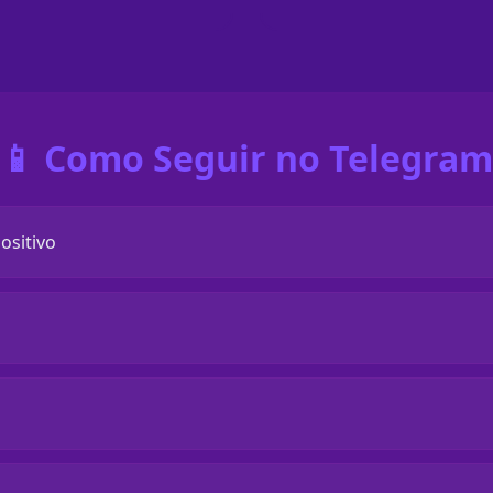
📱 Como Seguir no Telegram
ositivo