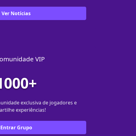
Ver Notícias
Comunidade VIP
1000+
unidade exclusiva de jogadores e
rtilhe experiências!
Entrar Grupo