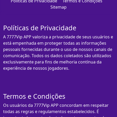
Políticas de Privacidade
Termos e Condições
Sitemap
Políticas de Privacidade
A 7777Vip APP valoriza a privacidade de seus usuários e
está empenhada em proteger todas as informações
pessoais fornecidas durante o uso de nossos canais de
comunicação. Todos os dados coletados são utilizados
exclusivamente para fins de melhoria contínua da
experiência de nossos jogadores.
Termos e Condições
Os usuários da 7777Vip APP concordam em respeitar
todas as regras e regulamentos estabelecidos. É