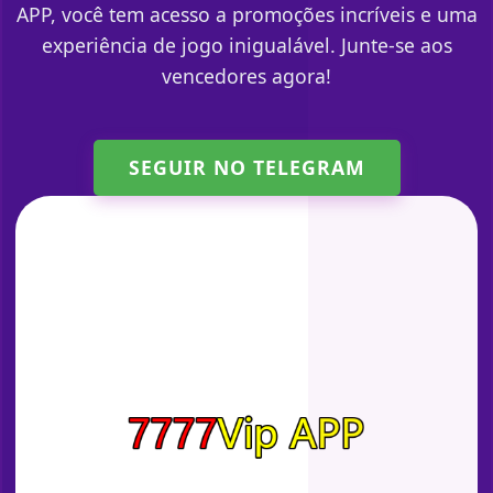
APP, você tem acesso a promoções incríveis e uma
experiência de jogo inigualável. Junte-se aos
vencedores agora!
SEGUIR NO TELEGRAM