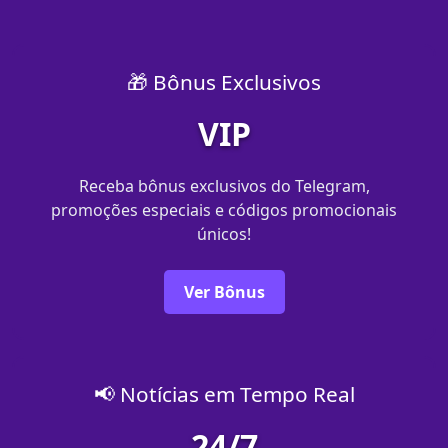
🎁 Bônus Exclusivos
VIP
Receba bônus exclusivos do Telegram,
promoções especiais e códigos promocionais
únicos!
Ver Bônus
📢 Notícias em Tempo Real
24/7