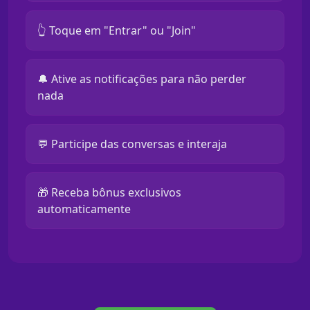
👆 Toque em "Entrar" ou "Join"
🔔 Ative as notificações para não perder
nada
💬 Participe das conversas e interaja
🎁 Receba bônus exclusivos
automaticamente