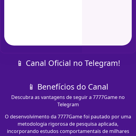
📱 Canal Oficial no Telegram!
📱 Benefícios do Canal
Descubra as vantagens de seguir a 7777Game no
Telegram
O desenvolvimento da 7777Game foi pautado por uma
metodologia rigorosa de pesquisa aplicada,
incorporando estudos comportamentais de milhares