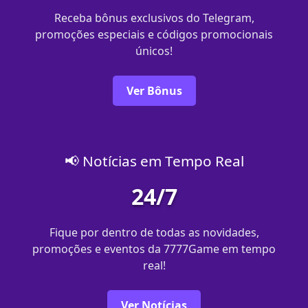
Receba bônus exclusivos do Telegram,
promoções especiais e códigos promocionais
únicos!
Ver Bônus
📢 Notícias em Tempo Real
24/7
Fique por dentro de todas as novidades,
promoções e eventos da 7777Game em tempo
real!
Ver Notícias