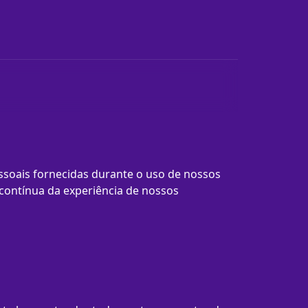
ssoais fornecidas durante o uso de nossos
 contínua da experiência de nossos