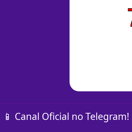
📱 Canal Oficial no Telegram!