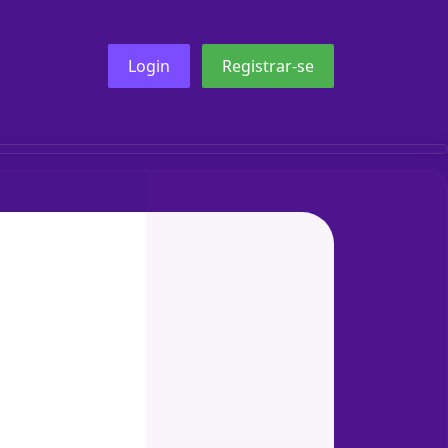
Login
Registrar-se