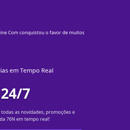
line Com conquistou o favor de muitos
cias em Tempo Real
24/7
e todas as novidades, promoções e
 da 76N em tempo real!