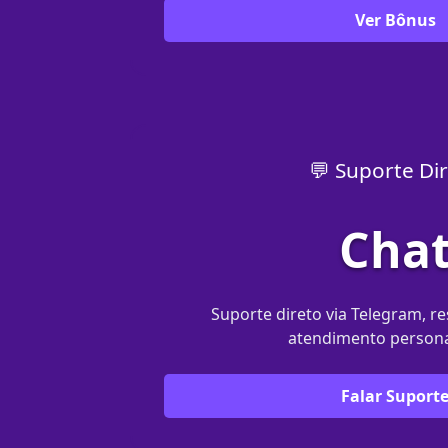
Ver Bônus
💬 Suporte Di
Cha
Suporte direto via Telegram, r
atendimento persona
Falar Suport