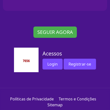
SEGUIR AGORA
Acessos
Login
Registrar-se
Políticas de Privacidade
Termos e Condições
Sitemap