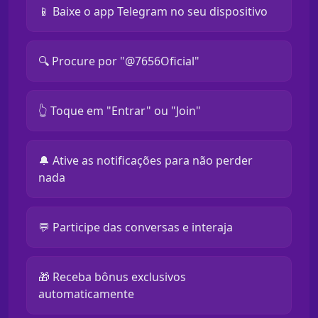
📱 Baixe o app Telegram no seu dispositivo
🔍 Procure por "@7656Oficial"
👆 Toque em "Entrar" ou "Join"
🔔 Ative as notificações para não perder
nada
💬 Participe das conversas e interaja
🎁 Receba bônus exclusivos
automaticamente