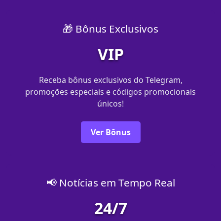
🎁 Bônus Exclusivos
VIP
Receba bônus exclusivos do Telegram,
promoções especiais e códigos promocionais
únicos!
Ver Bônus
📢 Notícias em Tempo Real
24/7