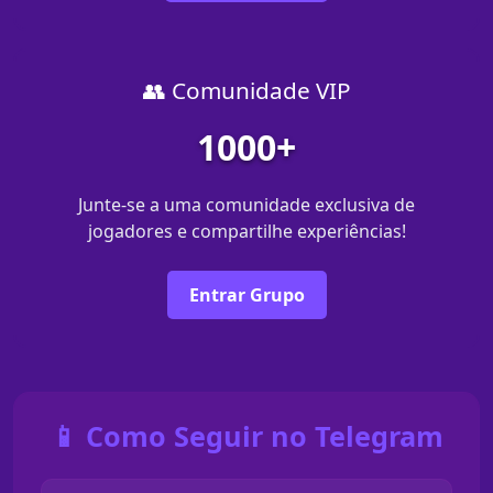
👥 Comunidade VIP
1000+
Junte-se a uma comunidade exclusiva de
jogadores e compartilhe experiências!
Entrar Grupo
📱 Como Seguir no Telegram