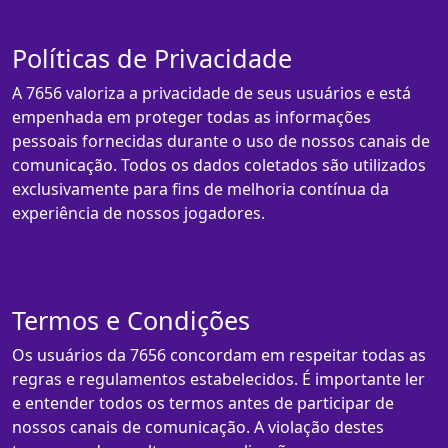
Políticas de Privacidade
A 7656 valoriza a privacidade de seus usuários e está
empenhada em proteger todas as informações
pessoais fornecidas durante o uso de nossos canais de
comunicação. Todos os dados coletados são utilizados
exclusivamente para fins de melhoria contínua da
experiência de nossos jogadores.
Termos e Condições
Os usuários da 7656 concordam em respeitar todas as
regras e regulamentos estabelecidos. É importante ler
e entender todos os termos antes de participar de
nossos canais de comunicação. A violação destes