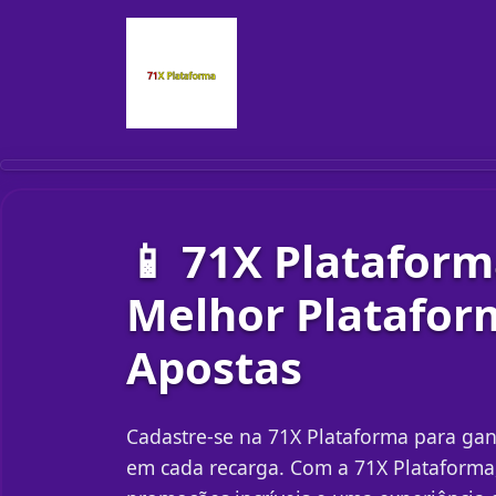
📱 71X Plataform
Melhor Platafor
Apostas
Cadastre-se na 71X Plataforma para ga
em cada recarga. Com a 71X Plataforma