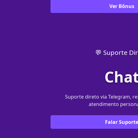
Ver Bônus
💬 Suporte Di
Cha
Suporte direto via Telegram, r
atendimento persona
Falar Suport