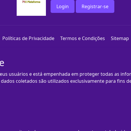
Login
Registrar-se
Políticas de Privacidade
Termos e Condições
Sitemap
de
 seus usuários e está empenhada em proteger todas as inf
dados coletados são utilizados exclusivamente para fins d