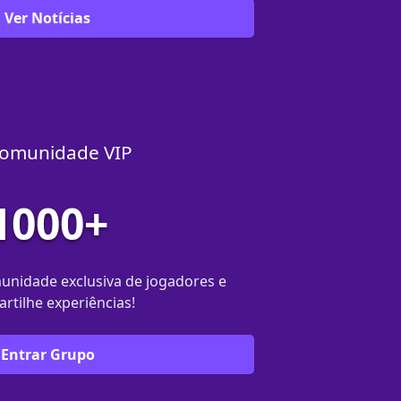
Ver Notícias
Comunidade VIP
1000+
unidade exclusiva de jogadores e
rtilhe experiências!
Entrar Grupo