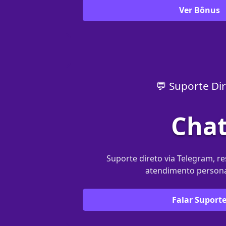
Ver Bônus
💬 Suporte Di
Cha
Suporte direto via Telegram, r
atendimento persona
Falar Suport