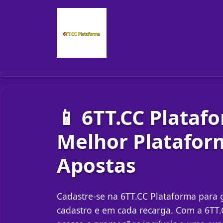
📱 6TT.CC Plataf
Melhor Platafor
Apostas
Cadastre-se na 6TT.CC Plataforma para
cadastro e em cada recarga. Com a 6TT.