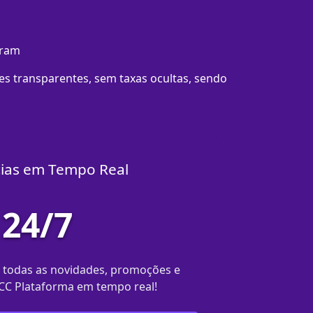
gram
es transparentes, sem taxas ocultas, sendo
cias em Tempo Real
24/7
e todas as novidades, promoções e
.CC Plataforma em tempo real!