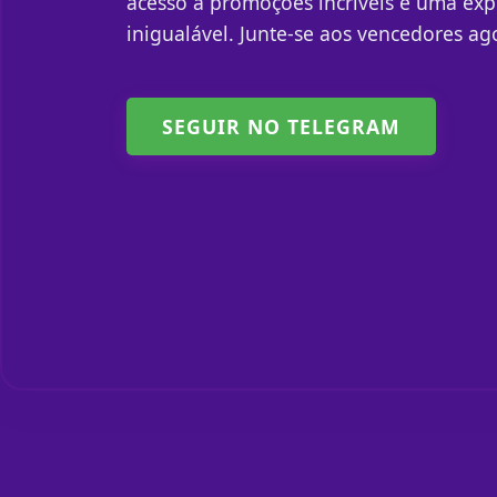
acesso a promoções incríveis e uma exp
inigualável. Junte-se aos vencedores ag
SEGUIR NO TELEGRAM