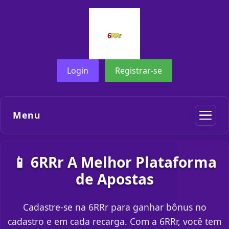
Login
Registrar-se
Menu
📱 6RRr A Melhor Plataforma
de Apostas
Cadastre-se na 6RRr para ganhar bônus no
cadastro e em cada recarga. Com a 6RRr, você tem