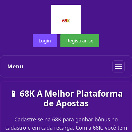
Login
Registrar-se
Menu
📱 68K A Melhor Plataforma
de Apostas
Cadastre-se na 68K para ganhar bônus no
cadastro e em cada recarga. Com a 68K, você tem