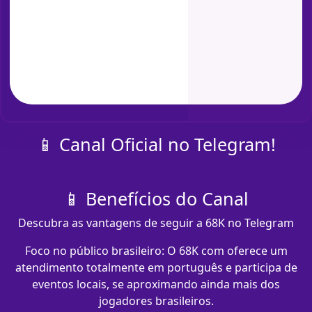
📱 Canal Oficial no Telegram!
📱 Benefícios do Canal
Descubra as vantagens de seguir a 68K no Telegram
Foco no público brasileiro: O 68K com​ oferece um
atendimento totalmente em português e participa de
eventos locais, se aproximando ainda mais dos
jogadores brasileiros.