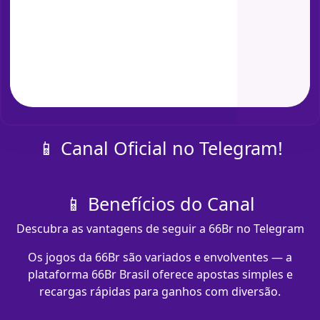
📱 Canal Oficial no Telegram!
📱 Benefícios do Canal
Descubra as vantagens de seguir a 66Br no Telegram
Os jogos da 66Br são variados e envolventes — a
plataforma 66Br Brasil oferece apostas simples e
recargas rápidas para ganhos com diversão.