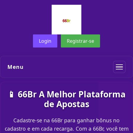
Login
Registrar-se
Menu
📱 66Br A Melhor Plataforma
de Apostas
Cadastre-se na 66Br para ganhar bônus no
cadastro e em cada recarga. Com a 66Br, você tem