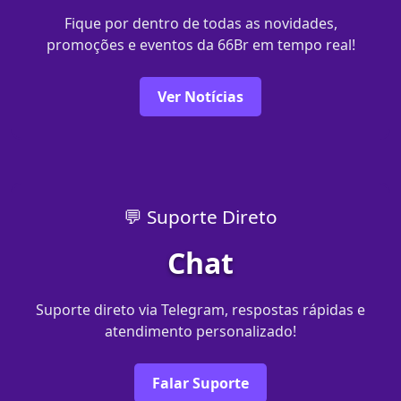
Fique por dentro de todas as novidades,
promoções e eventos da 66Br em tempo real!
Ver Notícias
💬 Suporte Direto
Chat
Suporte direto via Telegram, respostas rápidas e
atendimento personalizado!
Falar Suporte