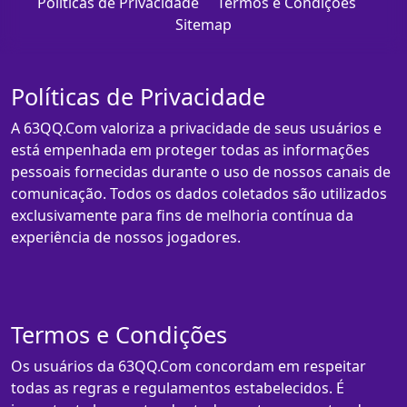
Políticas de Privacidade
Termos e Condições
Sitemap
Políticas de Privacidade
A 63QQ.Com valoriza a privacidade de seus usuários e
está empenhada em proteger todas as informações
pessoais fornecidas durante o uso de nossos canais de
comunicação. Todos os dados coletados são utilizados
exclusivamente para fins de melhoria contínua da
experiência de nossos jogadores.
Termos e Condições
Os usuários da 63QQ.Com concordam em respeitar
todas as regras e regulamentos estabelecidos. É