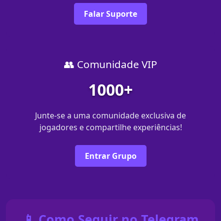
Falar Suporte
👥 Comunidade VIP
1000+
Junte-se a uma comunidade exclusiva de
jogadores e compartilhe experiências!
Entrar Grupo
📱 Como Seguir no Telegram