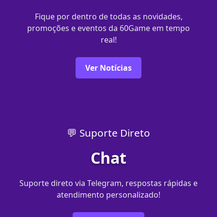
Fique por dentro de todas as novidades,
promoções e eventos da 60Game em tempo
real!
Ver Notícias
💬 Suporte Direto
Chat
Suporte direto via Telegram, respostas rápidas e
atendimento personalizado!