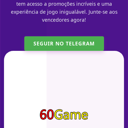
tem acesso a promoções incríveis e uma
experiência de jogo inigualável. Junte-se aos
vencedores agora!
SEGUIR NO TELEGRAM