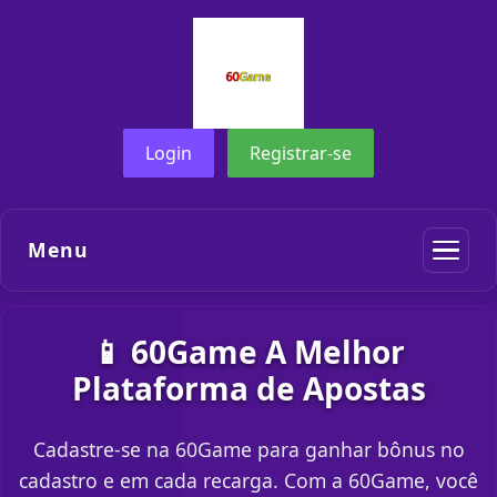
Login
Registrar-se
Menu
📱 60Game A Melhor
Plataforma de Apostas
Cadastre-se na 60Game para ganhar bônus no
cadastro e em cada recarga. Com a 60Game, você