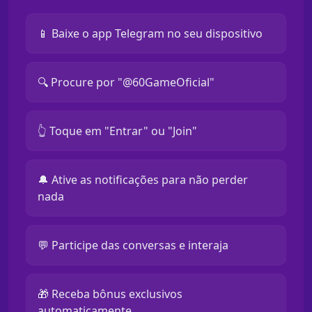
📱 Baixe o app Telegram no seu dispositivo
🔍 Procure por "@60GameOficial"
👆 Toque em "Entrar" ou "Join"
🔔 Ative as notificações para não perder
nada
💬 Participe das conversas e interaja
🎁 Receba bônus exclusivos
automaticamente