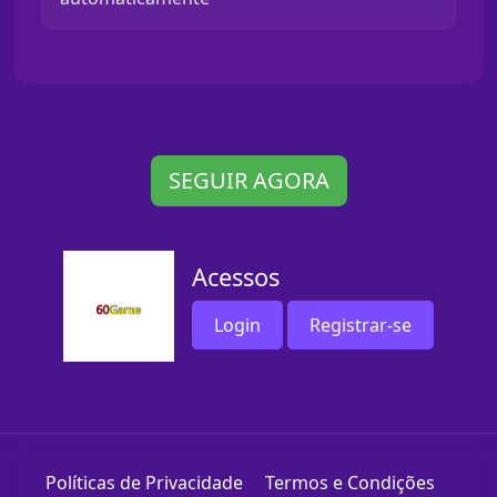
SEGUIR AGORA
Acessos
Login
Registrar-se
Políticas de Privacidade
Termos e Condições