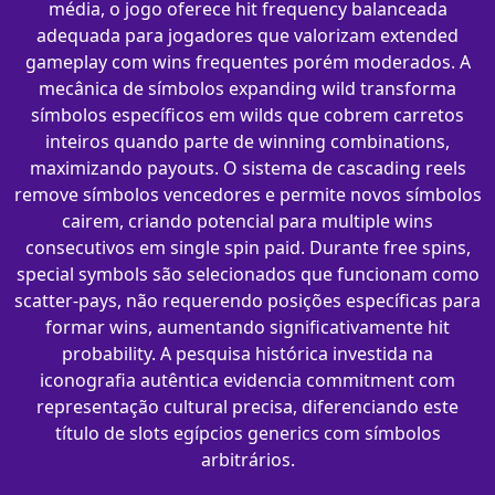
média, o jogo oferece hit frequency balanceada
adequada para jogadores que valorizam extended
gameplay com wins frequentes porém moderados. A
mecânica de símbolos expanding wild transforma
símbolos específicos em wilds que cobrem carretos
inteiros quando parte de winning combinations,
maximizando payouts. O sistema de cascading reels
remove símbolos vencedores e permite novos símbolos
cairem, criando potencial para multiple wins
consecutivos em single spin paid. Durante free spins,
special symbols são selecionados que funcionam como
scatter-pays, não requerendo posições específicas para
formar wins, aumentando significativamente hit
probability. A pesquisa histórica investida na
iconografia autêntica evidencia commitment com
representação cultural precisa, diferenciando este
título de slots egípcios generics com símbolos
arbitrários.