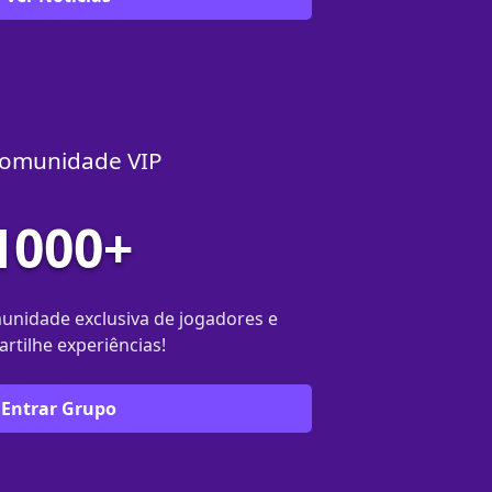
Comunidade VIP
1000+
unidade exclusiva de jogadores e
rtilhe experiências!
Entrar Grupo