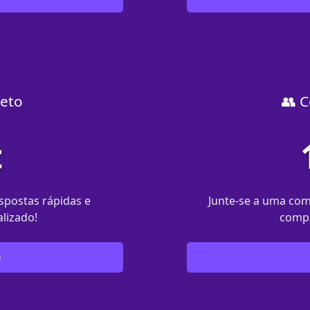
reto
👥 
t
espostas rápidas e
Junte-se a uma com
lizado!
compa
e