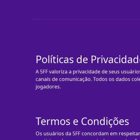
Políticas de Privacida
A 5FF valoriza a privacidade de seus usuár
canais de comunicação. Todos os dados cole
jogadores.
Termos e Condições
Os usuários da 5FF concordam em respeitar 