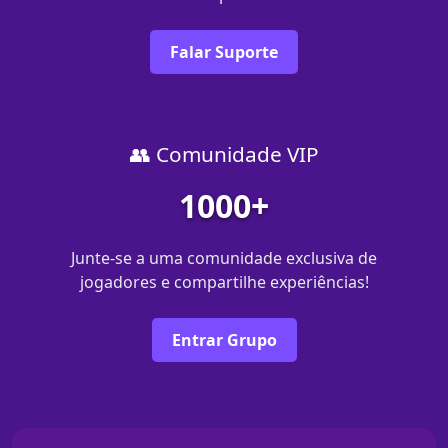
Falar Suporte
👥 Comunidade VIP
1000+
Junte-se a uma comunidade exclusiva de
jogadores e compartilhe experiências!
Entrar Grupo