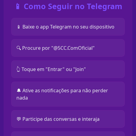
📱 Como Seguir no Telegram
📱 Baixe o app Telegram no seu dispositivo
🔍 Procure por "@5CC.ComOficial"
👆 Toque em "Entrar" ou "Join"
🔔 Ative as notificações para não perder
nada
💬 Participe das conversas e interaja