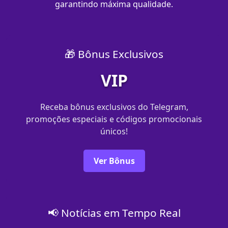
garantindo máxima qualidade.
🎁 Bônus Exclusivos
VIP
Receba bônus exclusivos do Telegram,
promoções especiais e códigos promocionais
únicos!
Ver Bônus
📢 Notícias em Tempo Real