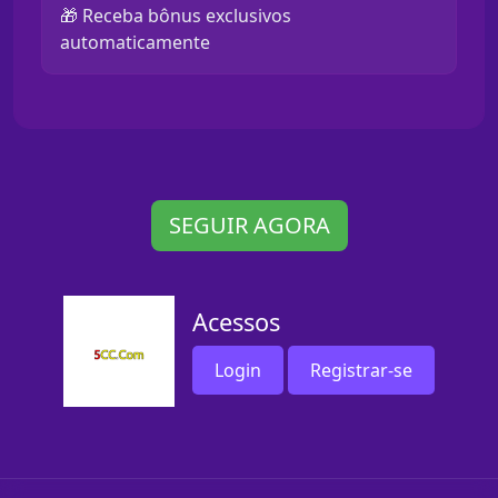
🎁 Receba bônus exclusivos
automaticamente
SEGUIR AGORA
Acessos
Login
Registrar-se