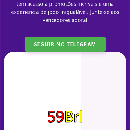
tem acesso a promoções incríveis e uma
experiência de jogo inigualável. Junte-se aos
vencedores agora!
SEGUIR NO TELEGRAM