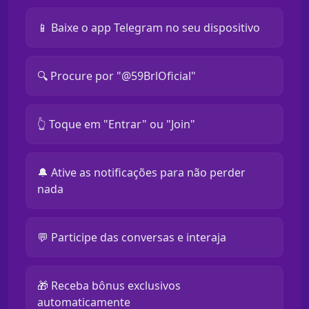
📱 Baixe o app Telegram no seu dispositivo
🔍 Procure por "@59BrlOficial"
👆 Toque em "Entrar" ou "Join"
🔔 Ative as notificações para não perder
nada
💬 Participe das conversas e interaja
🎁 Receba bônus exclusivos
automaticamente