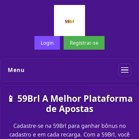
Login
Registrar-se
Menu
📱 59Brl A Melhor Plataforma
de Apostas
Cadastre-se na 59Brl para ganhar bônus no
cadastro e em cada recarga. Com a 59Brl, você