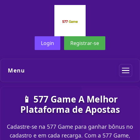
Login
Registrar-se
Menu
📱 577 Game A Melhor
Plataforma de Apostas
Cadastre-se na 577 Game para ganhar bônus no
cadastro e em cada recarga. Com a 577 Game,