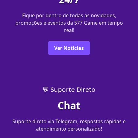
Fique por dentro de todas as novidades,
promoções e eventos da 577 Game em tempo
real!
Ver Notícias
💬 Suporte Direto
Chat
Suporte direto via Telegram, respostas rápidas e
atendimento personalizado!