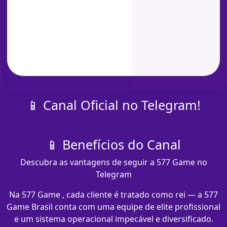
📱 Canal Oficial no Telegram!
📱 Benefícios do Canal
Descubra as vantagens de seguir a 577 Game no
Telegram
Na 577 Game , cada cliente é tratado como rei — a 577
Game Brasil conta com uma equipe de elite profissional
e um sistema operacional impecável e diversificado.