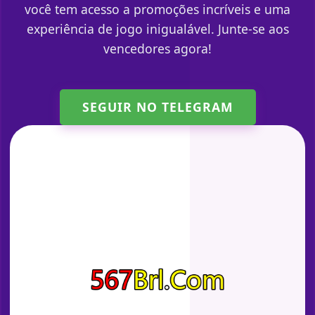
você tem acesso a promoções incríveis e uma
experiência de jogo inigualável. Junte-se aos
vencedores agora!
SEGUIR NO TELEGRAM