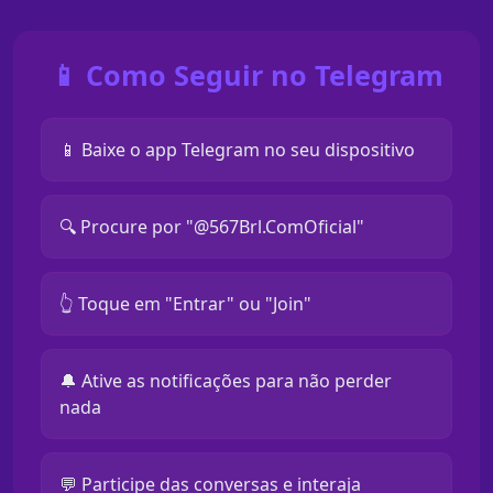
📱 Como Seguir no Telegram
📱 Baixe o app Telegram no seu dispositivo
🔍 Procure por "@567Brl.ComOficial"
👆 Toque em "Entrar" ou "Join"
🔔 Ative as notificações para não perder
nada
💬 Participe das conversas e interaja