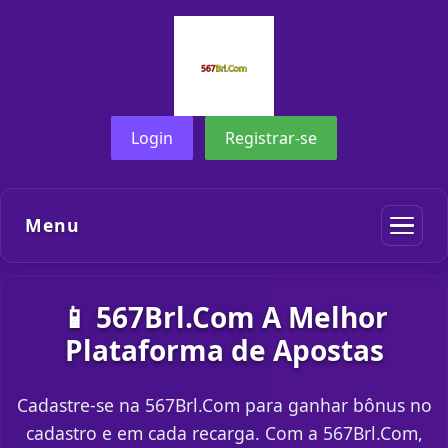
Login
Registrar-se
Menu
📱 567Brl.Com A Melhor
Plataforma de Apostas
Cadastre-se na 567Brl.Com para ganhar bônus no
cadastro e em cada recarga. Com a 567Brl.Com,