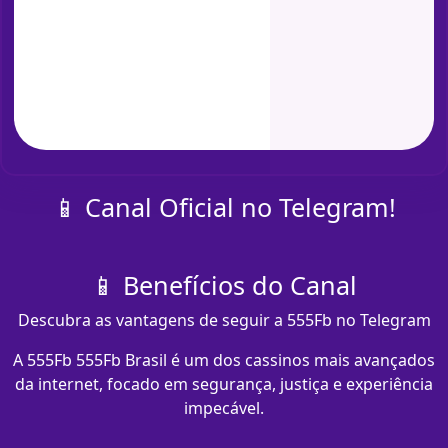
📱 Canal Oficial no Telegram!
📱 Benefícios do Canal
Descubra as vantagens de seguir a 555Fb no Telegram
A 555Fb 555Fb Brasil é um dos cassinos mais avançados
da internet, focado em segurança, justiça e experiência
impecável.