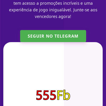
tem acesso a promoções incríveis e uma
experiência de jogo inigualável. Junte-se aos
vencedores agora!
SEGUIR NO TELEGRAM