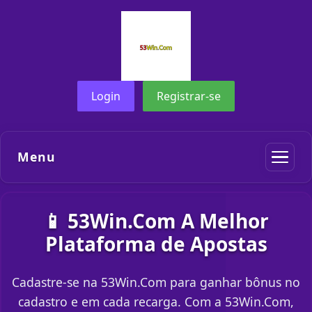
Login
Registrar-se
Menu
📱 53Win.Com A Melhor
Plataforma de Apostas
Cadastre-se na 53Win.Com para ganhar bônus no
cadastro e em cada recarga. Com a 53Win.Com,