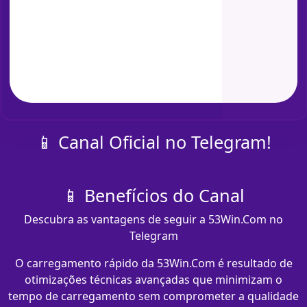
📱 Canal Oficial no Telegram!
📱 Benefícios do Canal
Descubra as vantagens de seguir a 53Win.Com no
Telegram
O carregamento rápido da 53Win.Com é resultado de
otimizações técnicas avançadas que minimizam o
tempo de carregamento sem comprometer a qualidade