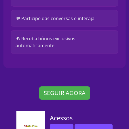
💬 Participe das conversas e interaja
🎁 Receba bônus exclusivos
automaticamente
SEGUIR AGORA
Acessos