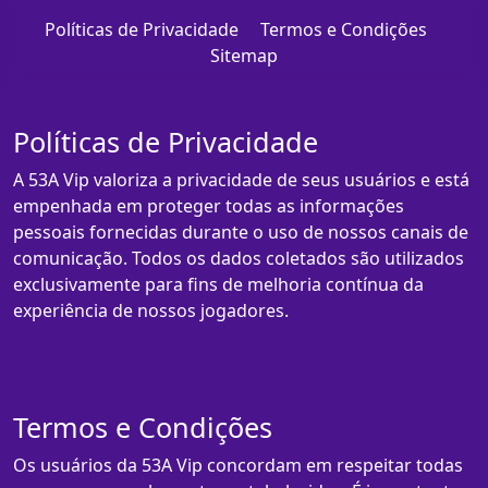
Políticas de Privacidade
Termos e Condições
Sitemap
Políticas de Privacidade
A 53A Vip valoriza a privacidade de seus usuários e está
empenhada em proteger todas as informações
pessoais fornecidas durante o uso de nossos canais de
comunicação. Todos os dados coletados são utilizados
exclusivamente para fins de melhoria contínua da
experiência de nossos jogadores.
Termos e Condições
Os usuários da 53A Vip concordam em respeitar todas