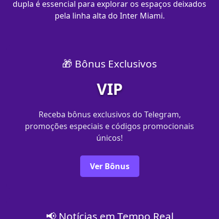
dupla é essencial para explorar os espaços deixados
pela linha alta do Inter Miami.
🎁 Bônus Exclusivos
VIP
Receba bônus exclusivos do Telegram,
promoções especiais e códigos promocionais
únicos!
Ver Bônus
📢 Notícias em Tempo Real