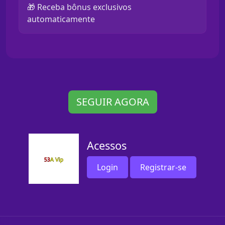
🎁 Receba bônus exclusivos
automaticamente
SEGUIR AGORA
Acessos
Login
Registrar-se