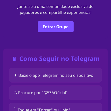
Junte-se a uma comunidade exclusiva de
jogadores e compartilhe experiências!
Entrar Grupo
📱 Como Seguir no Telegram
📱 Baixe o app Telegram no seu dispositivo
🔍 Procure por "@53AOficial"
👆 Toque em "Entrar" ou "Join"