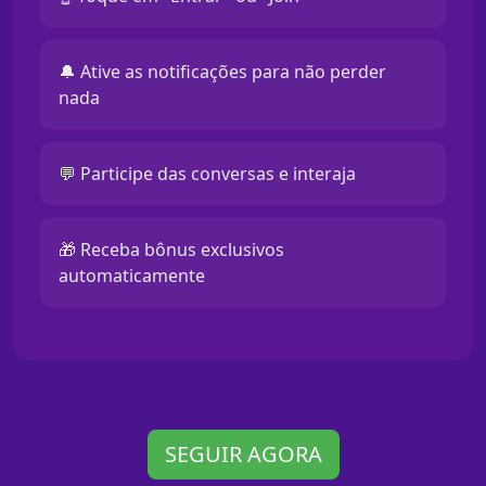
🔔 Ative as notificações para não perder
nada
💬 Participe das conversas e interaja
🎁 Receba bônus exclusivos
automaticamente
SEGUIR AGORA