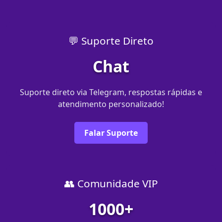
💬 Suporte Direto
Chat
Suporte direto via Telegram, respostas rápidas e
atendimento personalizado!
Falar Suporte
👥 Comunidade VIP
1000+