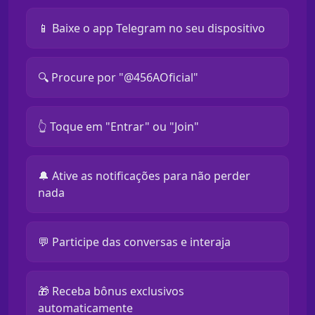
📱 Baixe o app Telegram no seu dispositivo
🔍 Procure por "@456AOficial"
👆 Toque em "Entrar" ou "Join"
🔔 Ative as notificações para não perder
nada
💬 Participe das conversas e interaja
🎁 Receba bônus exclusivos
automaticamente