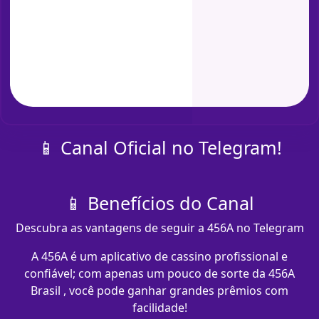
📱 Canal Oficial no Telegram!
📱 Benefícios do Canal
Descubra as vantagens de seguir a 456A no Telegram
A 456A é um aplicativo de cassino profissional e
confiável; com apenas um pouco de sorte da 456A
Brasil , você pode ganhar grandes prêmios com
facilidade!