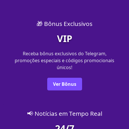
🎁 Bônus Exclusivos
VIP
Receba bônus exclusivos do Telegram,
promoções especiais e códigos promocionais
únicos!
Ver Bônus
📢 Notícias em Tempo Real
24/7