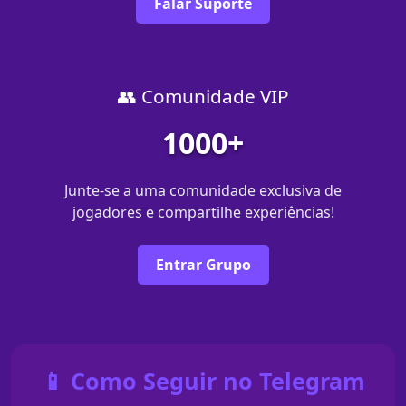
Falar Suporte
👥 Comunidade VIP
1000+
Junte-se a uma comunidade exclusiva de
jogadores e compartilhe experiências!
Entrar Grupo
📱 Como Seguir no Telegram