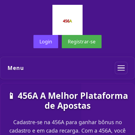
Login
Registrar-se
Menu
📱 456A A Melhor Plataforma
de Apostas
Cadastre-se na 456A para ganhar bônus no
cadastro e em cada recarga. Com a 456A, você