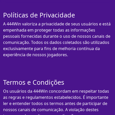
Políticas de Privacidade
A 444Win valoriza a privacidade de seus usuários e está
empenhada em proteger todas as informações
pessoais fornecidas durante o uso de nossos canais de
comunicação. Todos os dados coletados são utilizados
exclusivamente para fins de melhoria contínua da
experiência de nossos jogadores.
Termos e Condições
Os usuários da 444Win concordam em respeitar todas
as regras e regulamentos estabelecidos. É importante
ler e entender todos os termos antes de participar de
nossos canais de comunicação. A violação destes