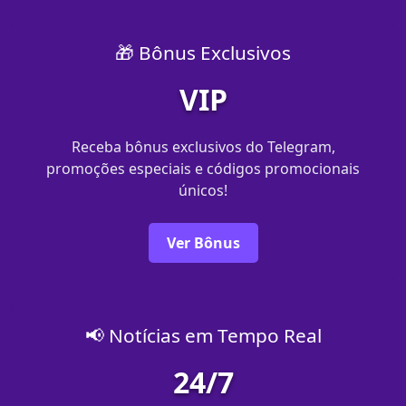
🎁 Bônus Exclusivos
VIP
Receba bônus exclusivos do Telegram,
promoções especiais e códigos promocionais
únicos!
Ver Bônus
📢 Notícias em Tempo Real
24/7