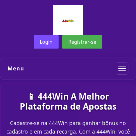
Login
Registrar-se
Menu
📱 444Win A Melhor
Plataforma de Apostas
Cadastre-se na 444Win para ganhar bônus no
cadastro e em cada recarga. Com a 444Win, você