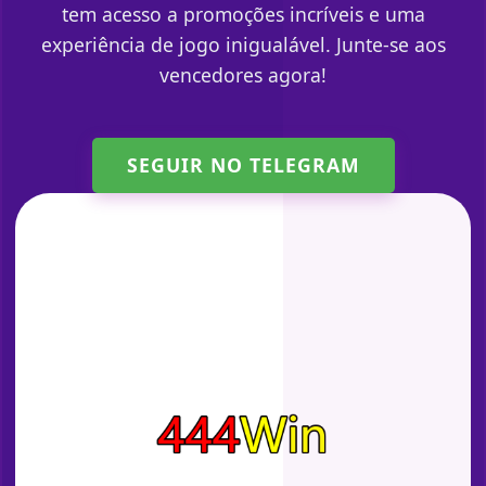
tem acesso a promoções incríveis e uma
experiência de jogo inigualável. Junte-se aos
vencedores agora!
SEGUIR NO TELEGRAM