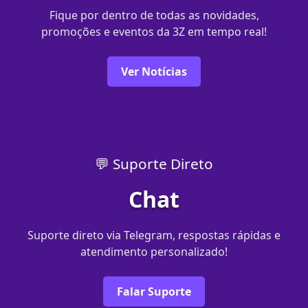
Fique por dentro de todas as novidades,
promoções e eventos da 3Z em tempo real!
Ver Notícias
💬 Suporte Direto
Chat
Suporte direto via Telegram, respostas rápidas e
atendimento personalizado!
Falar Suporte