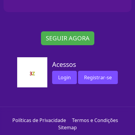
SEGUIR AGORA
Acessos
Login
Registrar-se
Políticas de Privacidade
Termos e Condições
Sitemap