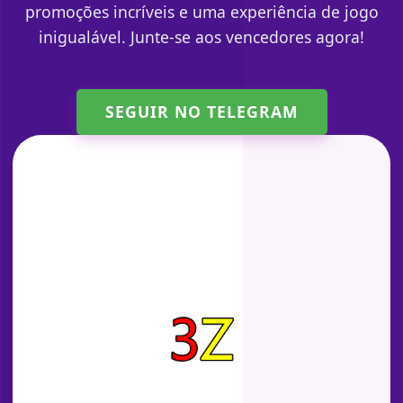
promoções incríveis e uma experiência de jogo
inigualável. Junte-se aos vencedores agora!
SEGUIR NO TELEGRAM