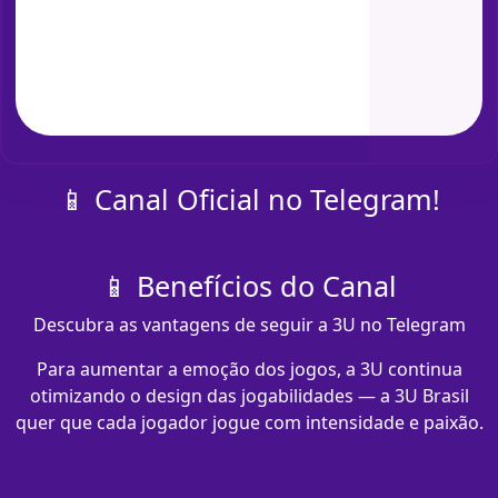
📱 Canal Oficial no Telegram!
📱 Benefícios do Canal
Descubra as vantagens de seguir a 3U no Telegram
Para aumentar a emoção dos jogos, a 3U continua
otimizando o design das jogabilidades — a 3U Brasil
quer que cada jogador jogue com intensidade e paixão.