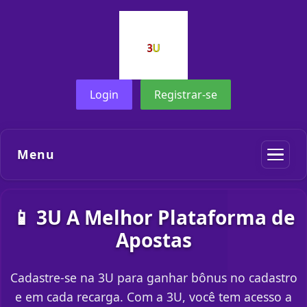
Login
Registrar-se
Menu
📱 3U A Melhor Plataforma de
Apostas
Cadastre-se na 3U para ganhar bônus no cadastro
e em cada recarga. Com a 3U, você tem acesso a