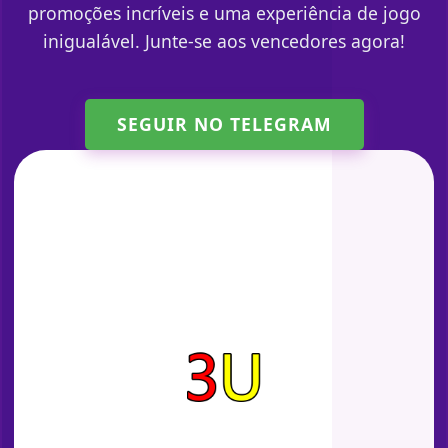
promoções incríveis e uma experiência de jogo
inigualável. Junte-se aos vencedores agora!
SEGUIR NO TELEGRAM