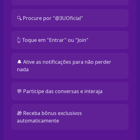
🔍 Procure por "@3UOficial"
👆 Toque em "Entrar" ou "Join"
🔔 Ative as notificações para não perder
nada
💬 Participe das conversas e interaja
🎁 Receba bônus exclusivos
automaticamente