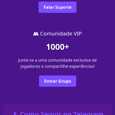
Falar Suporte
👥 Comunidade VIP
1000+
Junte-se a uma comunidade exclusiva de
jogadores e compartilhe experiências!
Entrar Grupo
📱 Como Seguir no Telegram