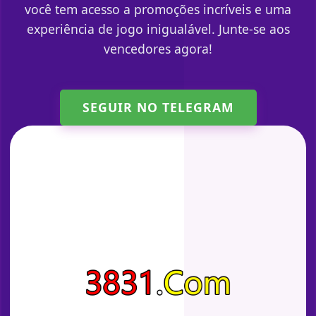
você tem acesso a promoções incríveis e uma
experiência de jogo inigualável. Junte-se aos
vencedores agora!
SEGUIR NO TELEGRAM