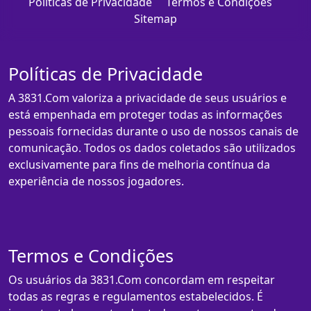
Políticas de Privacidade
Termos e Condições
Sitemap
Políticas de Privacidade
A 3831.Com valoriza a privacidade de seus usuários e
está empenhada em proteger todas as informações
pessoais fornecidas durante o uso de nossos canais de
comunicação. Todos os dados coletados são utilizados
exclusivamente para fins de melhoria contínua da
experiência de nossos jogadores.
Termos e Condições
Os usuários da 3831.Com concordam em respeitar
todas as regras e regulamentos estabelecidos. É