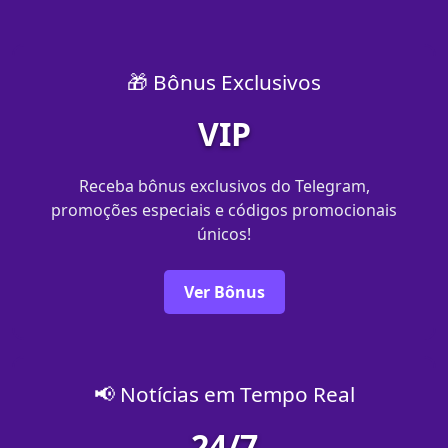
🎁 Bônus Exclusivos
VIP
Receba bônus exclusivos do Telegram,
promoções especiais e códigos promocionais
únicos!
Ver Bônus
📢 Notícias em Tempo Real
24/7