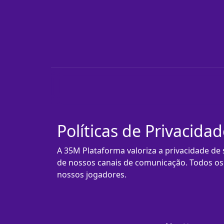
Políticas de Privacida
A 35M Plataforma valoriza a privacidade d
de nossos canais de comunicação. Todos os 
nossos jogadores.