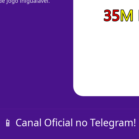
e jogo inigualável.
📱 Canal Oficial no Telegram!