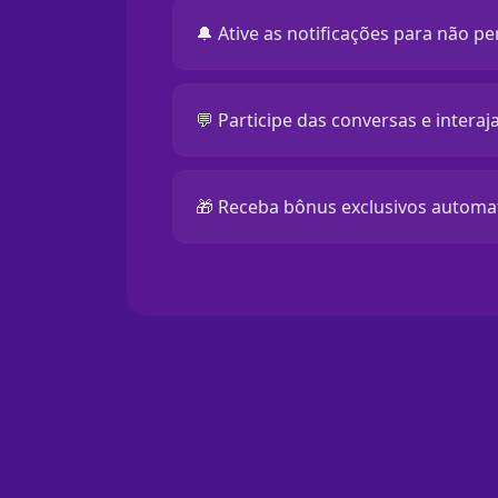
🔔 Ative as notificações para não p
💬 Participe das conversas e interaj
🎁 Receba bônus exclusivos autom