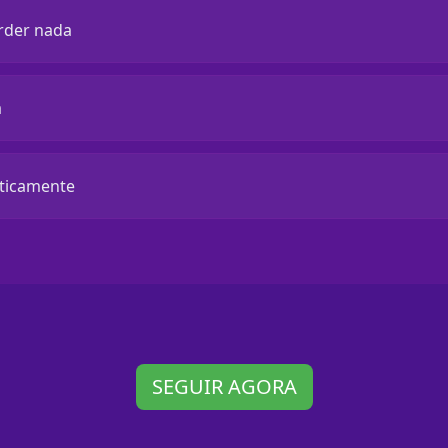
erder nada
a
aticamente
SEGUIR AGORA