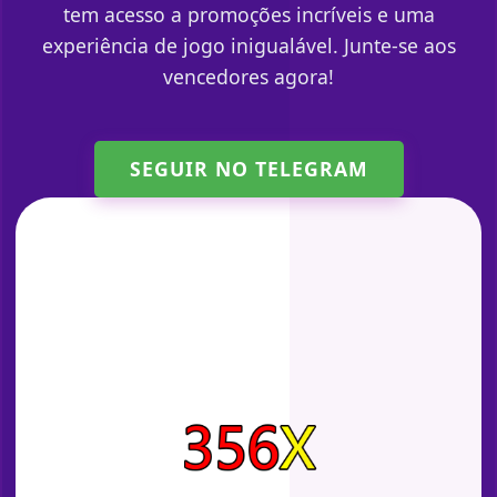
tem acesso a promoções incríveis e uma
experiência de jogo inigualável. Junte-se aos
vencedores agora!
SEGUIR NO TELEGRAM