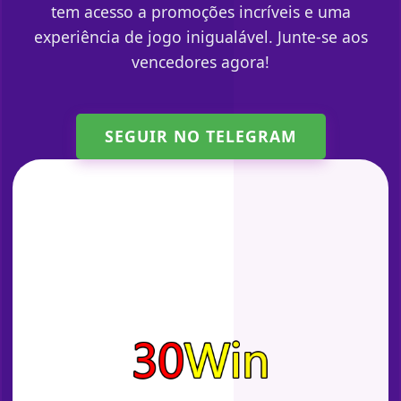
tem acesso a promoções incríveis e uma
experiência de jogo inigualável. Junte-se aos
vencedores agora!
SEGUIR NO TELEGRAM