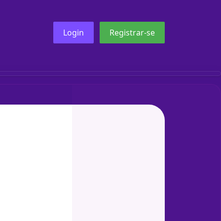
Login
Registrar-se