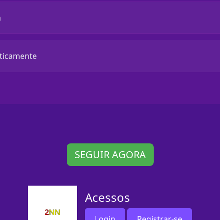
a
aticamente
SEGUIR AGORA
Acessos
Login
Registrar-se