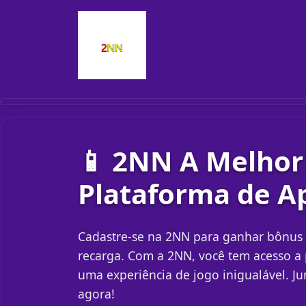
📱 2NN A Melhor
Plataforma de A
Cadastre-se na 2NN para ganhar bônus 
recarga. Com a 2NN, você tem acesso a 
uma experiência de jogo inigualável. J
agora!