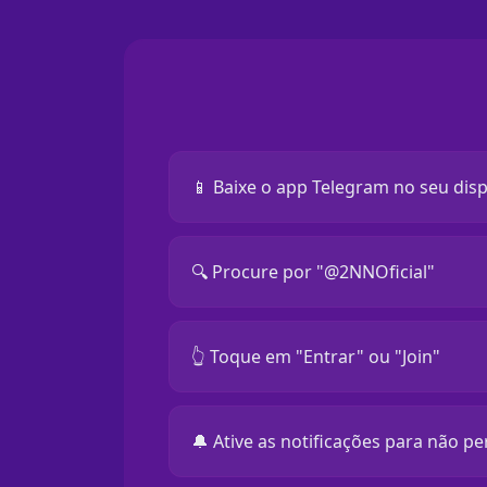
📱 Baixe o app Telegram no seu disp
🔍 Procure por "@2NNOficial"
👆 Toque em "Entrar" ou "Join"
🔔 Ative as notificações para não p