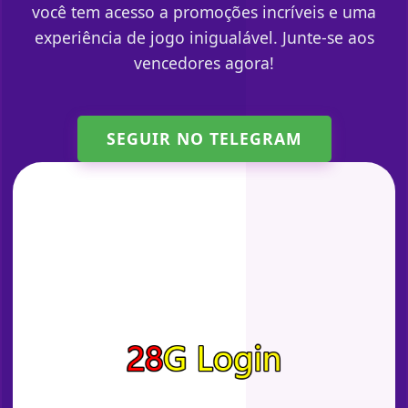
você tem acesso a promoções incríveis e uma
experiência de jogo inigualável. Junte-se aos
vencedores agora!
SEGUIR NO TELEGRAM