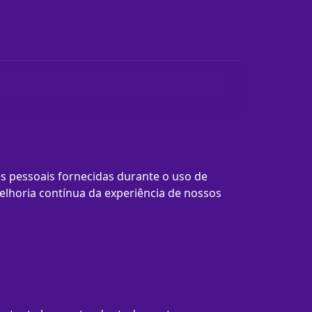
s pessoais fornecidas durante o uso de
elhoria contínua da experiência de nossos