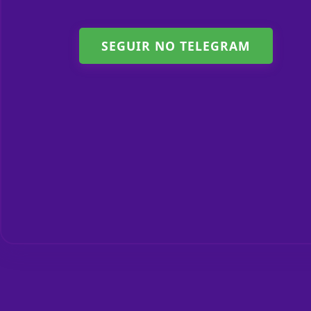
SEGUIR NO TELEGRAM