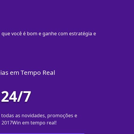
m que você é bom e ganhe com estratégia e
cias em Tempo Real
24/7
e todas as novidades, promoções e
 2017Win em tempo real!