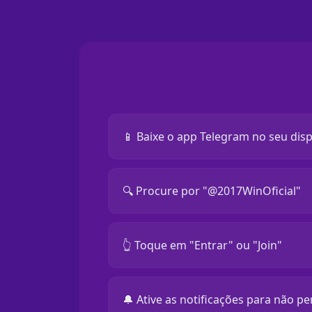
📱 Baixe o app Telegram no seu disp
🔍 Procure por "@2017WinOficial"
👆 Toque em "Entrar" ou "Join"
🔔 Ative as notificações para não p