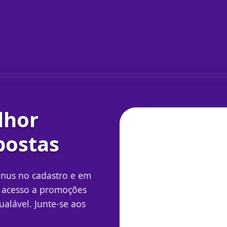
lhor
postas
nus no cadastro e em
 acesso a promoções
ualável. Junte-se aos