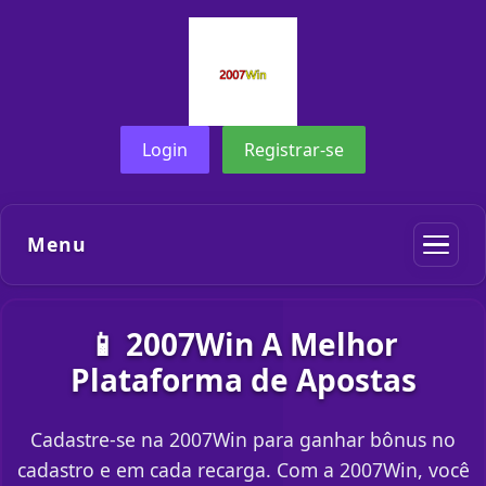
Login
Registrar-se
Menu
📱 2007Win A Melhor
Plataforma de Apostas
Cadastre-se na 2007Win para ganhar bônus no
cadastro e em cada recarga. Com a 2007Win, você