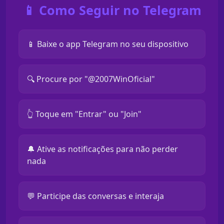
📱 Como Seguir no Telegram
📱 Baixe o app Telegram no seu dispositivo
🔍 Procure por "@2007WinOficial"
👆 Toque em "Entrar" ou "Join"
🔔 Ative as notificações para não perder
nada
💬 Participe das conversas e interaja