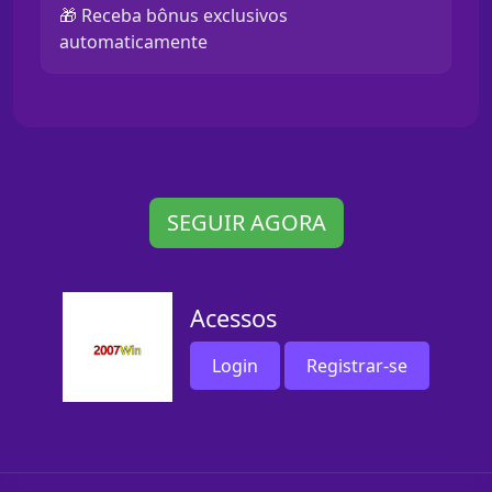
🎁 Receba bônus exclusivos
automaticamente
SEGUIR AGORA
Acessos
Login
Registrar-se