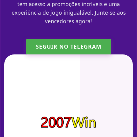
tem acesso a promoções incríveis e uma
experiência de jogo inigualável. Junte-se aos
vencedores agora!
SEGUIR NO TELEGRAM