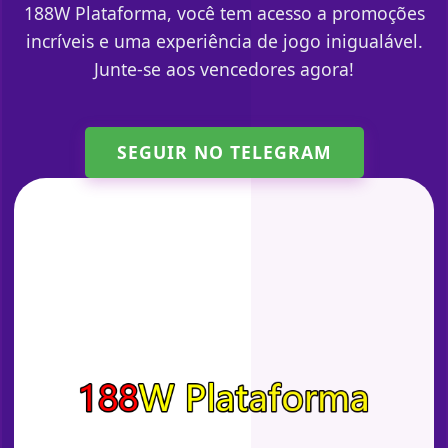
188W Plataforma, você tem acesso a promoções
incríveis e uma experiência de jogo inigualável.
Junte-se aos vencedores agora!
SEGUIR NO TELEGRAM