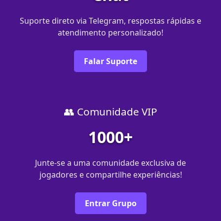
Suporte direto via Telegram, respostas rápidas e
atendimento personalizado!
Falar Suporte
👥 Comunidade VIP
1000+
Junte-se a uma comunidade exclusiva de
jogadores e compartilhe experiências!
Entrar Grupo