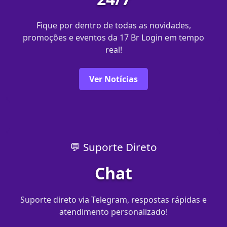
Fique por dentro de todas as novidades,
promoções e eventos da 17 Br Login em tempo
real!
Ver Notícias
💬 Suporte Direto
Chat
Suporte direto via Telegram, respostas rápidas e
atendimento personalizado!