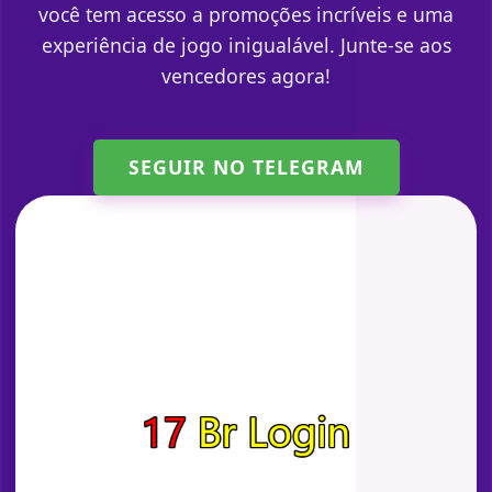
você tem acesso a promoções incríveis e uma
experiência de jogo inigualável. Junte-se aos
vencedores agora!
SEGUIR NO TELEGRAM