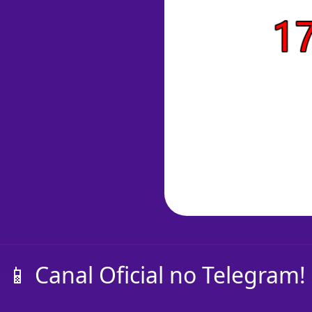
📱 Canal Oficial no Telegram!