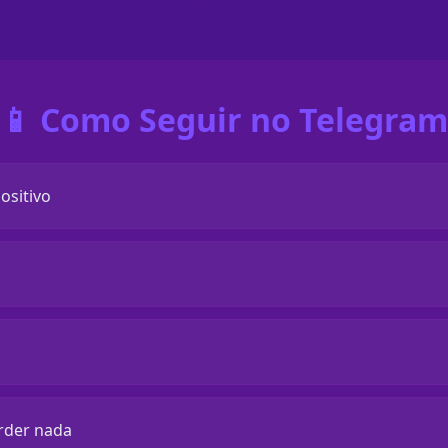
📱 Como Seguir no Telegram
ositivo
erder nada