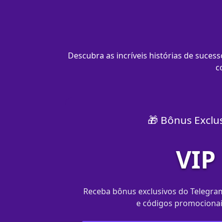
Descubra as incríveis histórias de suce
c
🎁 Bônus Exclu
VIP
Receba bônus exclusivos do Telegra
e códigos promocionai