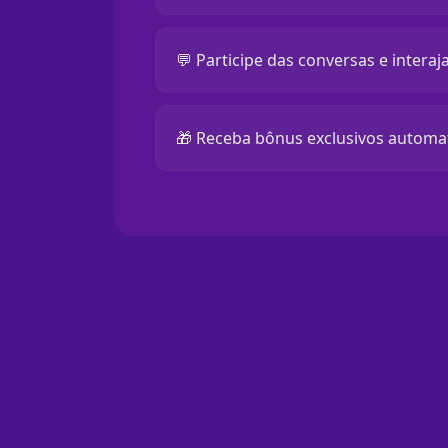
💬 Participe das conversas e interaj
🎁 Receba bônus exclusivos autom