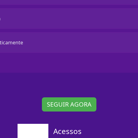
a
aticamente
SEGUIR AGORA
Acessos