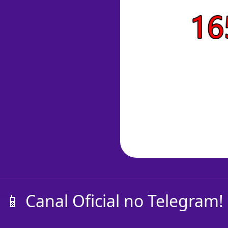
📱 Canal Oficial no Telegram!