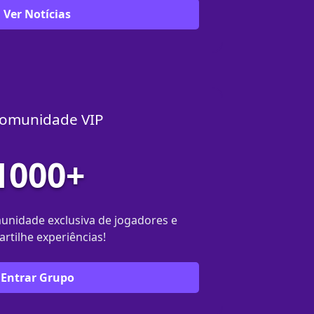
Ver Notícias
Comunidade VIP
1000+
unidade exclusiva de jogadores e
rtilhe experiências!
Entrar Grupo