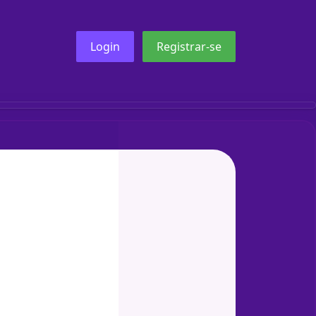
Login
Registrar-se