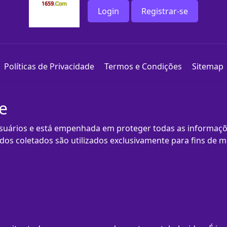
Login
Registrar-se
Políticas de Privacidade
Termos e Condições
Sitemap
de
usuários e está empenhada em proteger todas as informaçõ
os coletados são utilizados exclusivamente para fins de m