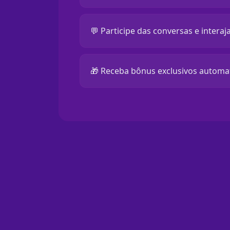
💬 Participe das conversas e interaj
🎁 Receba bônus exclusivos autom