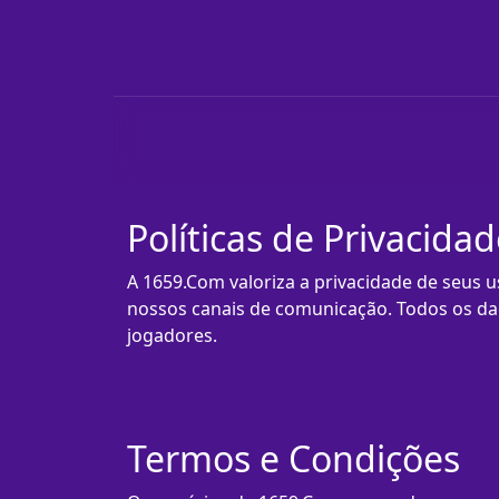
Políticas de Privacida
A 1659.Com valoriza a privacidade de seus 
nossos canais de comunicação. Todos os dad
jogadores.
Termos e Condições