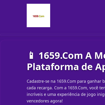
📱 1659.Com A M
Plataforma de A
Cadastre-se na 1659.Com para ganhar 
cada recarga. Com a 1659.Com, você t
incríveis e uma experiência de jogo inig
vencedores agora!