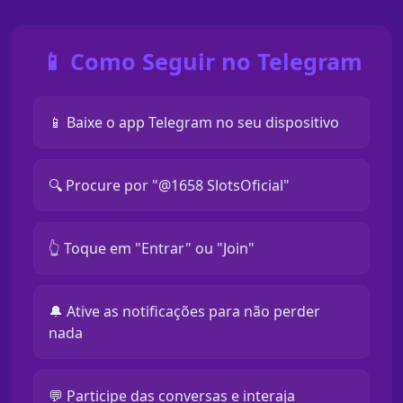
📱 Como Seguir no Telegram
📱 Baixe o app Telegram no seu dispositivo
🔍 Procure por "@1658 SlotsOficial"
👆 Toque em "Entrar" ou "Join"
🔔 Ative as notificações para não perder
nada
💬 Participe das conversas e interaja