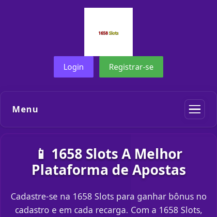
Login
Registrar-se
Menu
📱 1658 Slots A Melhor
Plataforma de Apostas
Cadastre-se na 1658 Slots para ganhar bônus no
cadastro e em cada recarga. Com a 1658 Slots,