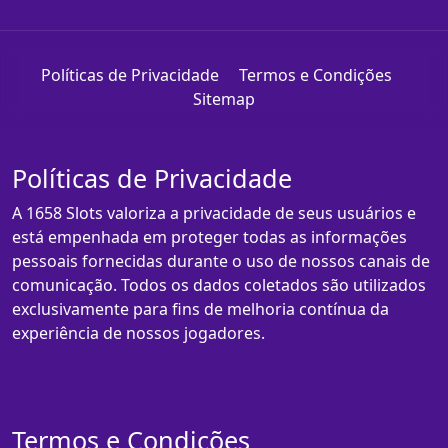
Políticas de Privacidade
Termos e Condições
Sitemap
Políticas de Privacidade
A 1658 Slots valoriza a privacidade de seus usuários e
está empenhada em proteger todas as informações
pessoais fornecidas durante o uso de nossos canais de
comunicação. Todos os dados coletados são utilizados
exclusivamente para fins de melhoria contínua da
experiência de nossos jogadores.
Termos e Condições