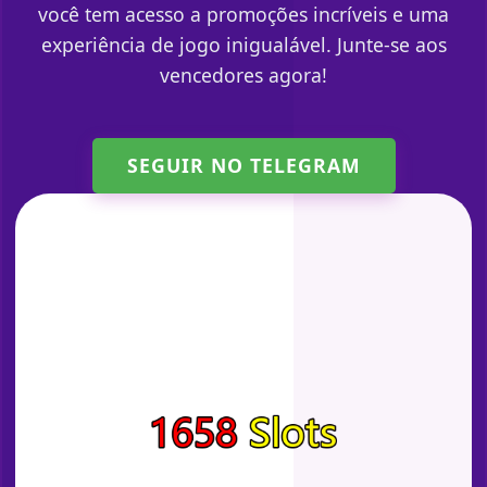
você tem acesso a promoções incríveis e uma
experiência de jogo inigualável. Junte-se aos
vencedores agora!
SEGUIR NO TELEGRAM