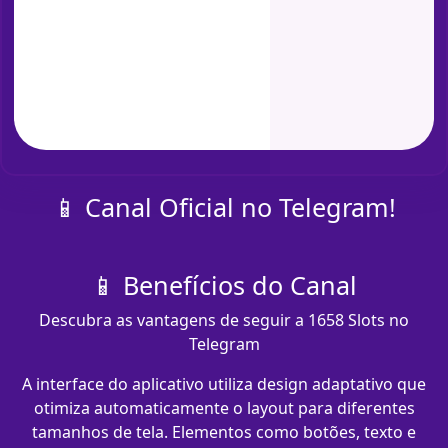
📱 Canal Oficial no Telegram!
📱 Benefícios do Canal
Descubra as vantagens de seguir a 1658 Slots no
Telegram
A interface do aplicativo utiliza design adaptativo que
otimiza automaticamente o layout para diferentes
tamanhos de tela. Elementos como botões, texto e